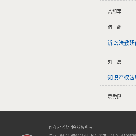
高旭军
何 驰
诉讼法教研
刘 磊
知识产权法
袁秀挺
同济大学法学院 版权所有
院办：86-21-65982644 招生教学：86-21-6598538