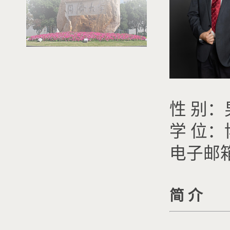
性 别：
学 位：
电子邮箱：g
简 介