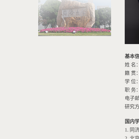
基本
姓 名
籍 贯
学 位
职 务
电子
研究
国内
1. 
2. 