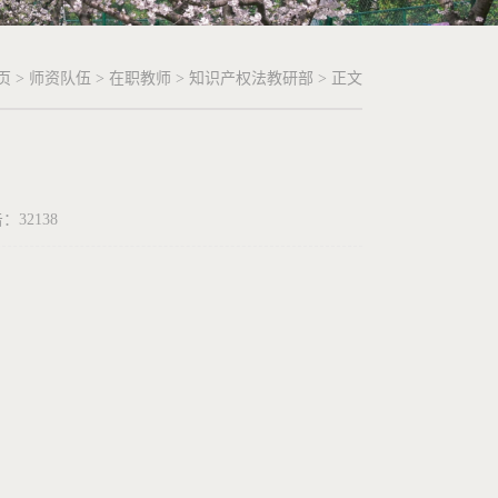
页
>
师资队伍
>
在职教师
>
知识产权法教研部
> 正文
击：
32138