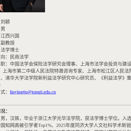
：刘颖
：男
：江西兴国
：副教授
：法学博士
方向：
民商法学
兼职：中国法学会保险法学研究会理事、上海市法学会投资与建设
”、上海市第二中级人民法院特邀咨询专家、上海市松江区人民法
员、清华大学法学院新利益法学研究中心研究员、《利益法学》
委
方式：
liuyingtju@tongji.edu.cn
情况：
，男，汉族，毕业于浙江大学光华法学院，获法学博士学位。入选
中国知网高被引学者
Top1%
、
2025
年度同济大学人文社科学术新锐