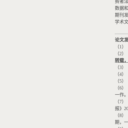
费者
数据
期刊
学术
论文
（
1
）
（
2
）
转载
（
3
）
（
4
）
（
5
）
（
6
）
一作
（
7
）
报》
2
（
8
）
期，