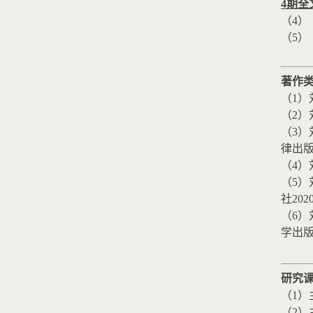
4
期全
（
4
）
（
5
）
著作
（
1
）
（
2
）
（
3
）
律出
（
4
）
（
5
）
社
202
（
6
）
学出
研究
（
1
）
（
2
）