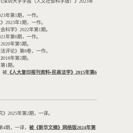
《深圳大学学报（人文社会科学版）》
2023
年
023
年第
1
期，一作。
究》
2023
年
1
期，一作。
社会科学》
2022
年第
1
期。
021
年第
6
期，一作。
》
2020
年第
5
期。
险法评论》第
8
卷，一作。
》
2
018
年第
2
期。
年第
1
期。
，被
《人大复印报刊资料
•
民商法学》
2015
年第
6
。
究》
2025
年第
2
期，一译。
第
4
期，一译，
被《新华文摘》网络版
2024
年第