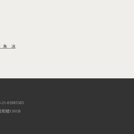
：朱 冰
1-65985385
和楼1301B