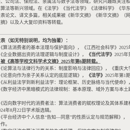
法、公司法、保险法、亲属法与数字法等领域，研究兴趣既关注
和算法等新兴领域。在《法学》《当代法学》《法律科学》《华
发表论文、译文多篇，相关成果被《新华文摘》《新华文摘》（
文摘》以及人大复印资料等转载。
发表（如无特别说明，均为独著）：
《算法消费者的基本法理与保护面向》，《江西社会科学》
2025
《企业数据出资的法理逻辑与制度设计》，
《当代法学》
2025
年
，
被《高等学校文科学术文摘》
2025
年第
6
期转载
。
《论算法与法律行为的关系：制度影响与法律回应》，《重庆大
《论意向作为亲子关系认定的底层逻辑》，
《法学》
2025
年第
1
《从利益法学到新利益法学：理论框架、历史脉络与当代使命》
《数字经济中黑暗模式的法律规制：基本原理、域外方案与本土
。
《迈向数字时代的消费者法：算法消费者的赋权理论及其体系建
024
年
8
月
22
日学术版选辑。
《平台经济中个人信息“告知—同意”的性质认定与规范解释》，
一作。