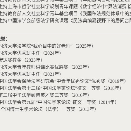
主持上海市哲学社会科学规划青年课题《数字经济中“算法消费者
主持教育部人文社会科学青年基金项目《我国私法规范体系中的
主持中国法学会部级法学研究课题《民法典编纂视野下的居间合
荣誉：
同济大学法学院“我心目中的好老师”（
2025
年）
同济大学优秀班主任（
2024
年）
宏达奖教金（
2023
年）
同济大学青年教师讲课比赛优胜奖（
2023
年）
同济大学优秀班主任（
2021
年）
中国法学会保险法学研究会“中青年优秀论文”优秀奖（
2019
年）
中国法学会第十二届“中国法学家论坛”征文一等奖（
2018
年）
第二届中华法学硕博英才奖二等奖（
2016
年）
中国法学会第九届“中国法学家论坛”征文一等奖（
2014
年）
）全国博士生学术论坛（法学）一等奖（
2013
年）