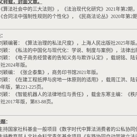
文转载，封面文章。
《算法社会中的三大法则》，《法治现代化研究》
2021
年第
2
期
《合同法中强制性规则的个性化》，《民商法论丛》
2020
年第
2
类：
刘颖编著：《算法治理的私法尺度》，上海人民出版社
2025
年版
刘颖：《私法的中国化与现代化：学说、制度与案例》，法律出
刘颖：《电子商务经营者的告知义务与欺诈认定》，载胡铭、陆
版社
2024
年版。
刘颖编：《张企泰集》，商务印书馆
2021
年版。
刘颖：《在建工程抵押与房地一体原则的适用》，载周江洪、陆
0
年版，第
221-225
页。
刘颖：《智能机器人的法律地位与责任》，载金东寒主编：《秩
版社
2017
年版，第
83-88
页。
课题：
主持国家社科基金一般项目《数字时代中算法消费者的公私协同
主持教育部人文社会科学青年基金项目《车路协同自动驾驶立法