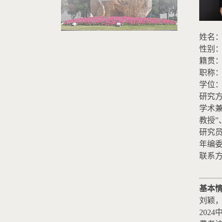
姓名
性别
籍贯
职称
学位
研究
学术
教授
研究
年编
联系
基本
刘颖
2024