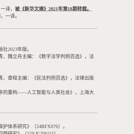
，一译，
被《新华文摘》
2021
年第
18
期转载。
期，一译。
。
版社
2023
年版。
青、魏立舟主编：《数字法学判例百选》，法
青、章程主编：《民法判例百选》，法律出版
序的重构——人工智能与人类社会》，上海大
保护体系研究》（
24BFX076
）。
问题研究》（
22YJCZH115
）。