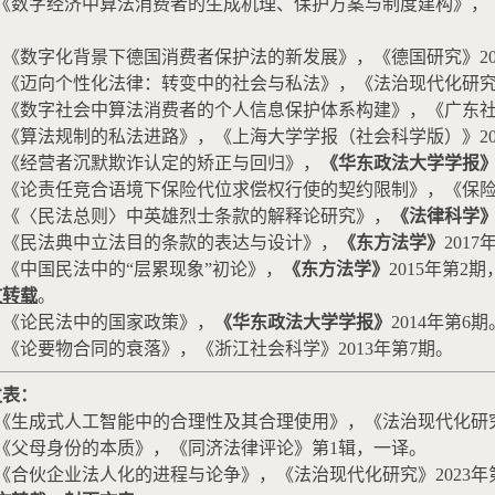
《数字经济中算法消费者的生成机理、保护方案与制度建构》，
。
）《数字化背景下德国消费者保护法的新发展》，《德国研究》
2
）《迈向个性化法律：转变中的社会与私法》，《法治现代化研
）《数字社会中算法消费者的个人信息保护体系构建》，《广东
）《算法规制的私法进路》，《上海大学学报（社会科学版）》
2
）《经营者沉默欺诈认定的矫正与回归》，
《华东政法大学学报
）《论责任竞合语境下保险代位求偿权行使的契约限制》，《保
）《〈民法总则〉中英雄烈士条款的解释论研究》，
《法律科学
）《民法典中立法目的条款的表达与设计》，
《东方法学》
2017
）《中国民法中的“层累现象”初论》，
《东方法学》
2015
年第
2
期
文转载
。
）《论民法中的国家政策》，
《华东政法大学学报》
2014
年第
6
期
）《论要物合同的衰落》，《浙江社会科学》
2013
年第
7
期。
发表：
《生成式人工智能中的合理性及其合理使用》，《法治现代化研
《父母身份的本质》，《同济法律评论》第
1
辑，一译。
《合伙企业法人化的进程与论争》，《法治现代化研究》
2023
年