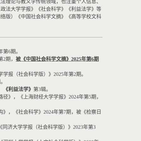
私法理论与教义学传统领域，也注重个人信息、
东政法大学学报》《社会科学》《利益法学》等
网络版）《中国社会科学文摘》《高等学校文科
年第
6
期。
第
2
期，
被《中国社会科学文摘》
2025
年第
6
期
学学报（社会科学版）》
2025
年第
2
期。
期。
，
《利益法学》
第
3
辑。
路径》，《上海财经大学学报》
2024
年第
5
期，
构》，《社会科学》
2024
年第
7
期，被《检察日
《同济大学学报（社会科学版）》
2023
年第
3