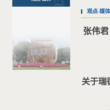
观点-媒
张伟君
关于瑞