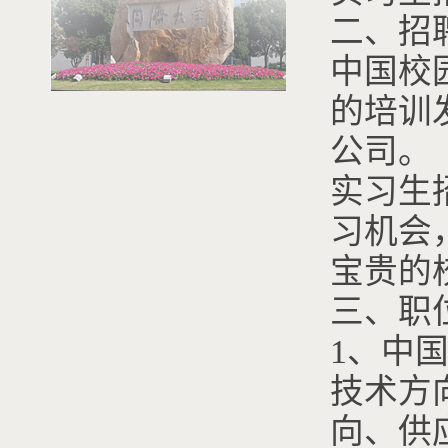
二、招
中国校
的培训
公司。
实习生
习机会
宝贵的
三、职
1、中
技术方
向、供