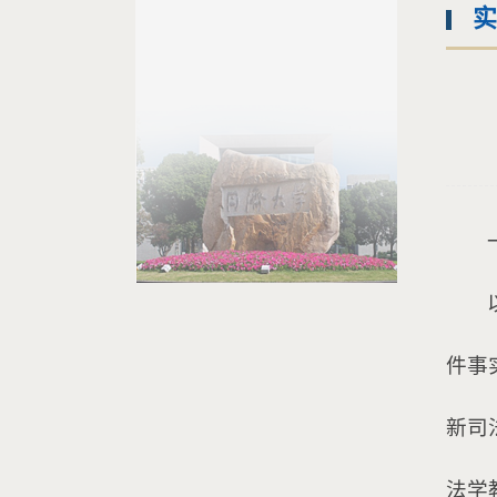
实
件事
新司
法学