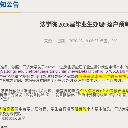
知公告
法学院 2026届毕业生办理“落户预
来源： 日期：2026-05-19 08:57 点击：
569
料准备，参照：同济大学关于
2026
年非上海生源应届毕业生进沪就业申请本市户
//tj91.tongji.edu.cn/frontpage/tongji/html/newsDetail.html?id=570616
生来学院和学校有关部门办理相关签字盖章的
前提是完成与单位的三方协
养方式为定向、委培等方式的同学不符合办
理落户相关要求，不予以办理。
同学自行依照
1
准备好相关材料，最重要
的就是
个人信息表
(
个人信息表填
携带三方协议（即就业协议书）、就业推荐表、外语计算机等级证书等（如有
上签名）
人信息表
签字盖章办理流程，学生自行填写
所有的
个人基本
信息。
同济大
称及对应代码：
：
030101K
法学
：
法学