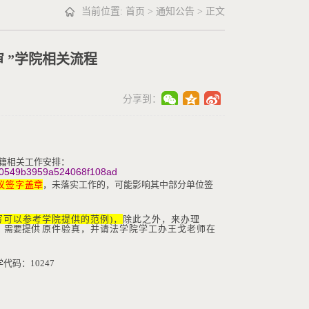
当前位置:
首页
>
通知公告
> 正文
审 ”学院相关流程
分享到：
籍相关工作安排：
1fb70549b3959a524068f108ad
议签字
盖章
，未落实工作的，可能影响其中部分单位签
写可以参考学院提供的范例
)
，
除此之外，来办理
，需要提供
原件验真，并请法学院学工办王戈老师在
学代码：
10247