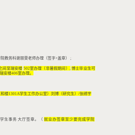
学院教务科谢丽雯老
师办理（签字
+
盖章
）
;
之间
至瑞安楼
502
室办理（非暑假期间）
,
博士毕业生可
瑞安楼
406
室办理。
衷和楼
1301A
学生工作办公室）刘博（研究生）
/
张绣宇
学生事务
大厅签章。（
就业办签章至少要完成学院