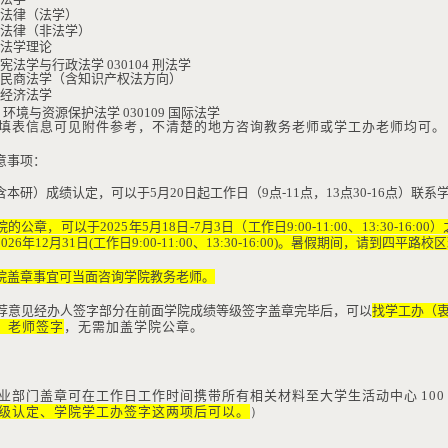
法律（法学）
法律（非法学）
法学理论
宪法学与行政法学
030104
刑法学
民商法学（含知识产权法方向）
经济法学
8
环境与资源保护法学
030109
国际法学
填表信息可见附件参考，不清楚的地方咨询教务老师或学工办老师均可。
意事项：
含本研）成绩认定，可以于
5
月
20
日起工作日（
9
点
-11
点，
13
点
30-16
点）
联系
院的公章，可以
于
2025
年
5
月
18
日
-7
月
3
日（工作日
9:00-11:00
、
13:30-16:00
）
2026
年
12
月
31
日
(
工作日
9:00-11:00
、
13:30-16:00)
。暑假期间，请到四平路校区
院盖章事宜可当面咨询学院教务老师。
荐意见经办人签字部分在前面学院成绩等级签字盖章完毕后，可以
找学工办（
）
老师签字
，无需加盖学院公章。
业部门盖章可在工作日工作时间携带所有相关材料至大学生活动中心
100
级认定、学院学工办签字这两项后可以。
）