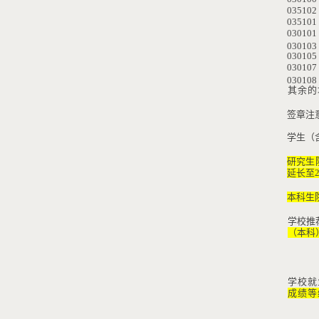
035102
035101
030101
030103
030105
030107
03010
其余的
签章注
学生（
研究生
延长至
本科生
学校推
（本科
学校就
成绩等