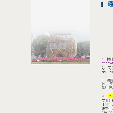
通
1.
材
https:
2.
学
章。培
3.
请
时，
应
复印件
4.
个
专业名
本科生
研究生
030100