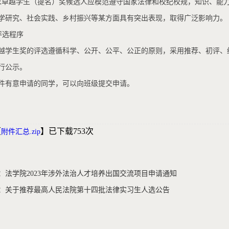
求卓越学生（提名）奖候选人应模范遵守国家法律和校纪校规，知识、能
学研究、社会实践、乡村振兴等某方面具有突出表现，取得广泛影响力。
评选程序
越学生奖的评选遵循科学、公开、公平、公正的原则，采用推荐、初评、
行公示。
件有意申请的同学，可以向班级提交申请。
【
】已下载
753
次
附件汇总.zip
：法学院2023年涉外法治人才培养出国交流项目申请通知
：关于推荐最高人民法院第十四批法律实习生人选公告