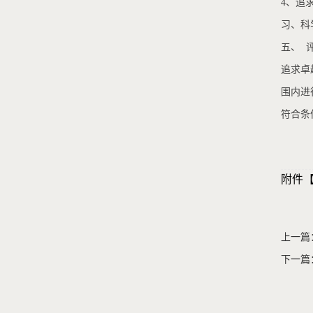
4、追
习、科
五、 
追求卓
围内进
符合条
附件
上一篇
下一篇