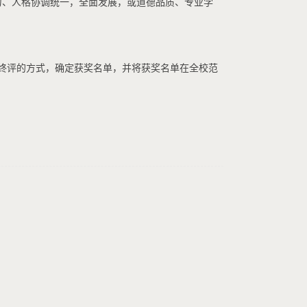
力、人格协调统一，全面发展，或道德品质、专业学
终评的方式，确定获奖名单，并将获奖名单在全校范