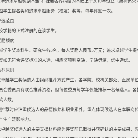
大学追求卓越奖励基金”在社会各界捐赠的基础上于2010年设立（简称追
越学生提名奖和追求卓越服务（校友）奖等，每年评颁一次。
评选范围
校学籍的正式注册的在读学生。
奖励额度
越学生奖本科生、研究生各3名，每人奖励人民币5万元；追求卓越学生提
度如无符合评奖标准的人选，相应奖项则空缺，宁缺毋滥，优中选优。
推荐原则
求卓越学生奖候选人由组织推荐方式产生，各学院、校机关部处、直属单
员会委员具有联合推荐资格，但每位委员每学年仅能推荐一名候选人。各
奖人数。
织推荐时应注重候选人的品德修养和职业素养，重点体现候选人在本职岗
产生广泛影响力。
求卓越奖候选人的主要支撑材料应为评奖前已取得并获确认的主要成果、