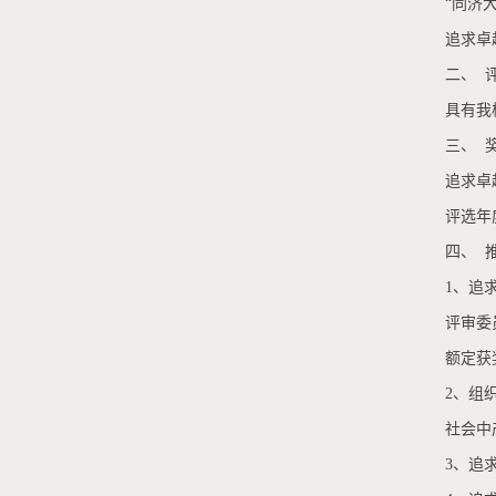
“同济
追求卓
二、 
具有我
三、 
追求卓
评选年
四、 
1、追
评审委
额定获
2、组
社会中
3、追