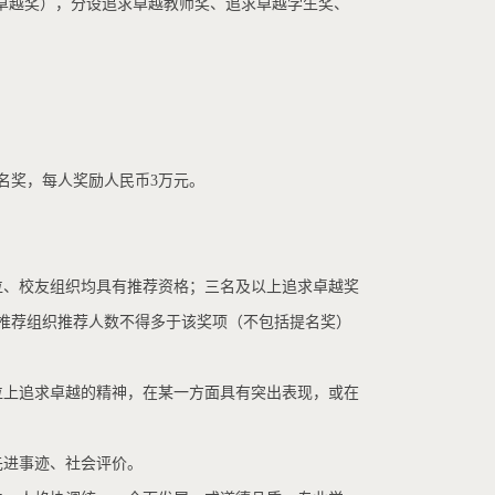
求卓越奖），分设追求卓越教师奖、追求卓越学生奖、
名奖，每人奖励人民币3万元。
位、校友组织均具有推荐资格；三名及以上追求卓越奖
推荐组织推荐人数不得多于该奖项（不包括提名奖）
位上追求卓越的精神，在某一方面具有突出表现，或在
先进事迹、社会评价。