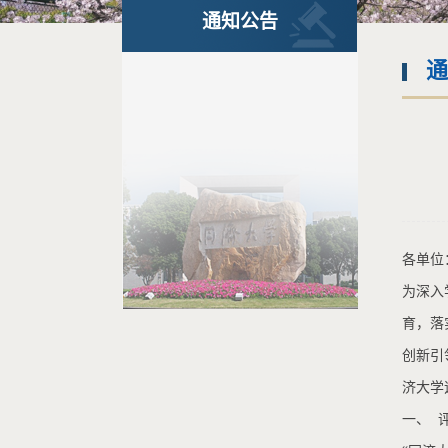
通知公告
通
各单位
为深入
育，落
创新引
济大学
一、 