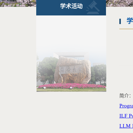
学术活动
学
简介
Progr
ILF P
LLM I