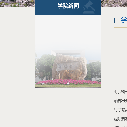
学院新闻
学
4月2
萌部长
行了热
组织部