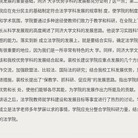
院发展的重要基础，同济 大学优势学科的发展都充分证明了这一点；第
院应在充分民主的基础制定符合法学学科发展的规章制 度，使学院的制
和学术氛围，学院要通过多种途径使教师们致力于教学和科研，在全院上
长从科学发展观的高度阐述了同济大学文科的发展思路。他说学习实践科
题的能力。落实到新 成立法学院的发展上，就是要结合实际，确定法学
有很重要的地位，因为我们是一所非常有特色的大 学。同样，同济大学
该和我校优势学科的发展结合起来。裴校长建议学院应重点发展的几个方
作交流，加强欧盟法、比较法、国际法的研究；结合我校工科发展优势，
进措施，裴校长提出了“保教学、抓科研、促应用”的发展思路。指出学
优势和长 处，使他们能够各尽其能，为学院的发展作出力所能及的贡献。
讲话之后，法学院教师就学科建设和发展目标等事宜进行了热烈的讨论。
成立是法学老师多年梦寐以求的事情，学院应充分整合学院科研力量，结
的法学院。