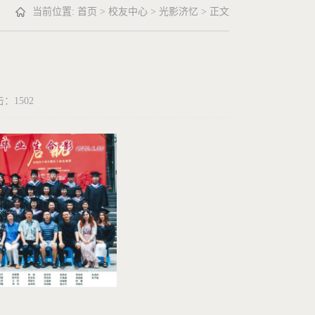
当前位置:
首页
>
校友中心
>
光影济忆
> 正文
点击：
1502