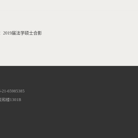
：2019届法学硕士合影
1-65985385
和楼1301B