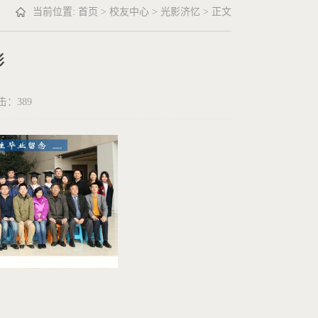
当前位置:
首页
>
校友中心
>
光影济忆
> 正文
影
点击：
389