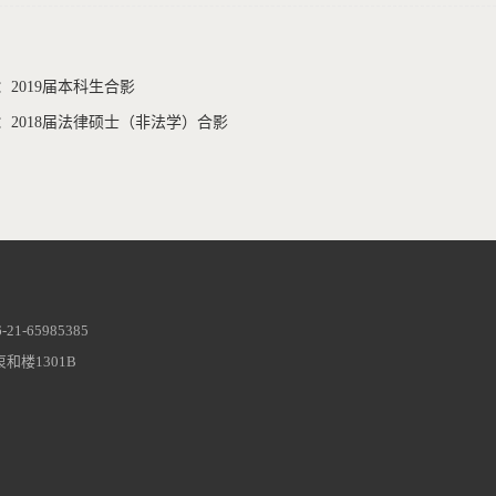
：2019届本科生合影
：2018届法律硕士（非法学）合影
1-65985385
和楼1301B