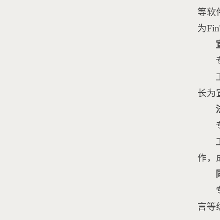
等软
为Fi
长为
作，
言等