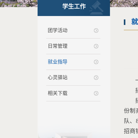
学生工作
就
团学活动
日常管理
就业指导
心灵驿站
相关下载
份制
队、
招商