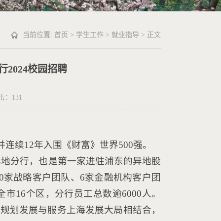
当前位置:
首页
>
学生工作
>
就业指导
> 正文
2024校园招聘
点击：
131
并连续12年入围《财富》世界500强。
异地分行，也是第一家进驻浦东的异地股
0家战略客户团队、6家金融机构客户团
市16个区，分行员工总数逾6000人。
身规划发展与服务上海发展大局相结合，