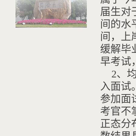
届生对
间的水
间，上岸
缓解毕
早考试
2、
入面试
参加面
考官不
正态分