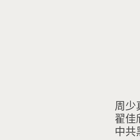
周少真
翟佳欣 
中共黑